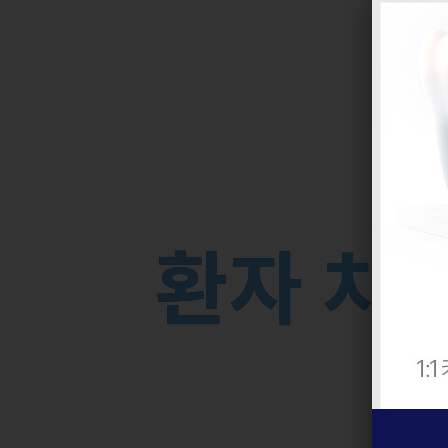
환
자
치