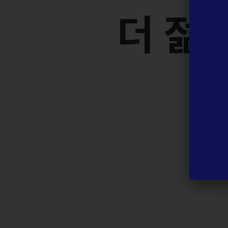
더
젊
어