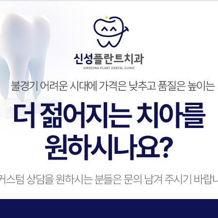
아
에
미
래
를
꿈
덜
아
픈
치
료