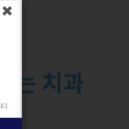
✖
꾸
는
치
과