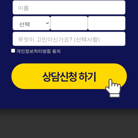
지
는
치
아
를
만