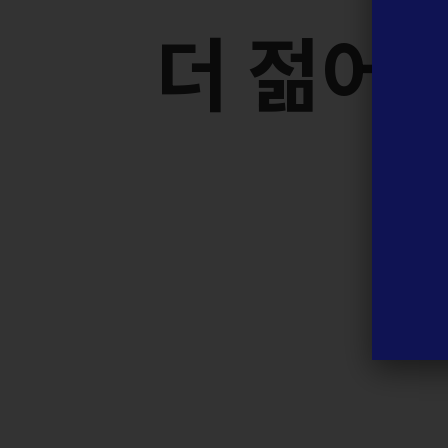
더
젊
어