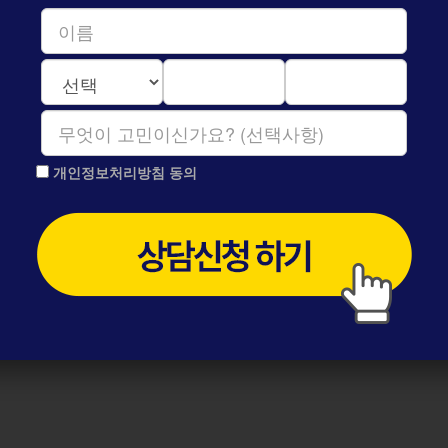
지
는
치
아
를
만