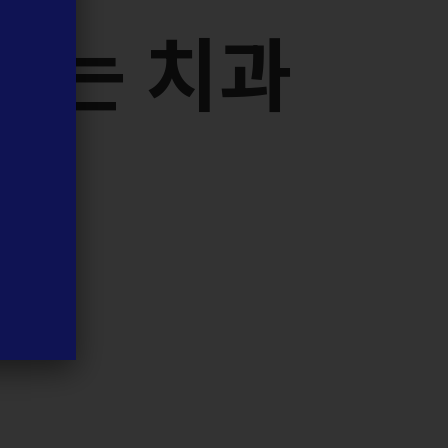
드
는
치
과