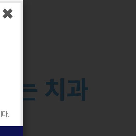
✖
꾸
는
치
과