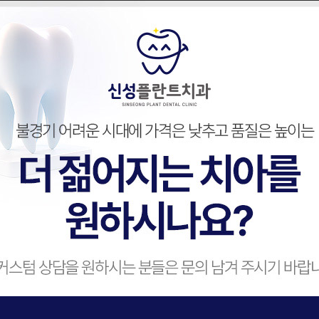
아
에
미
래
를
꿈
덜
아
픈
치
료